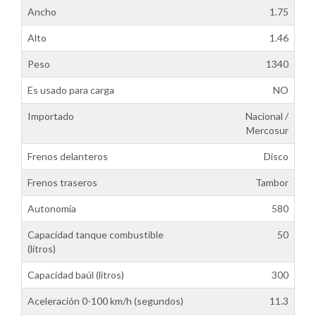
Ancho
1.75
Alto
1.46
Peso
1340
Es usado para carga
NO
Importado
Nacional /
Mercosur
Frenos delanteros
Disco
Frenos traseros
Tambor
Autonomía
580
Capacidad tanque combustible
50
(litros)
Capacidad baúl (litros)
300
Aceleración 0-100 km/h (segundos)
11.3