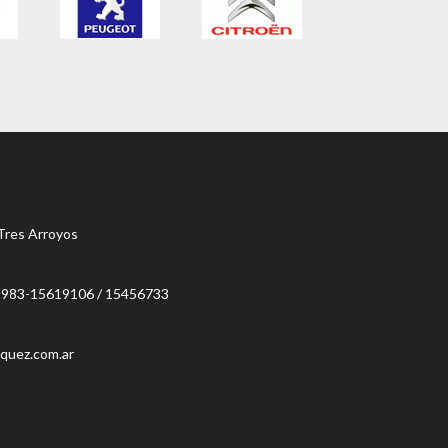
 Tres Arroyos
2983-15619106 / 15456733
quez.com.ar